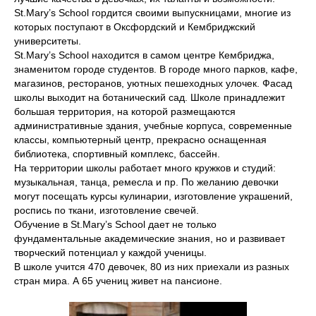
St.Mary’s School гордится своими выпускницами, многие из
которых поступают в Оксфордский и Кембриджский
университеты.
St.Mary’s School находится в самом центре Кембриджа,
знаменитом городе студентов. В городе много парков, кафе,
магазинов, ресторанов, уютных пешеходных улочек. Фасад
школы выходит на ботанический сад. Школе принадлежит
большая территория, на которой размещаются
административные здания, учебные корпуса, современные
классы, компьютерный центр, прекрасно оснащенная
библиотека, спортивный комплекс, бассейн.
На территории школы работает много кружков и студий:
музыкальная, танца, ремесла и пр. По желанию девочки
могут посещать курсы кулинарии, изготовление украшений,
роспись по ткани, изготовление свечей.
Обучение в St.Mary’s School дает не только
фундаментальные академические знания, но и развивает
творческий потенциал у каждой ученицы.
В школе учится 470 девочек, 80 из них приехали из разных
стран мира. А 65 учениц живет на пансионе.