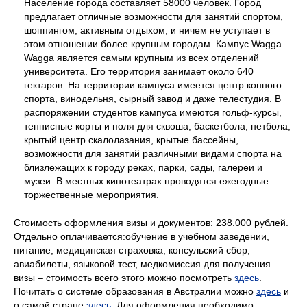
Население города составляет 58000 человек. Город
предлагает отличные возможности для занятий спортом,
шоппингом, активным отдыхом, и ничем не уступает в
этом отношении более крупным городам. Кампус Wagga
Wagga является самым крупным из всех отделений
университета. Его территория занимает около 640
гектаров. На территории кампуса имеется центр конного
спорта, винодельня, сырный завод и даже телестудия. В
распоряжении студентов кампуса имеются гольф-курсы,
теннисные корты и поля для сквоша, баскетбола, нетбола,
крытый центр скалолазания, крытые бассейны,
возможности для занятий различными видами спорта на
близлежащих к городу реках, парки, сады, галереи и
музеи. В местных кинотеатрах проводятся ежегодные
торжественные мероприятия.
Стоимость оформления визы и документов: 238.000 рублей.
Отдельно оплачивается:обучение в учебном заведении,
питание, медицинская страховка, консульский сбор,
авиабилеты, языковой тест, медкомиссия для получения
визы – стоимость всего этого можно посмотреть
здесь
.
Почитать о системе образования в Австралии можно
здесь
и
о самой стране
здесь
. Для оформления необходимо