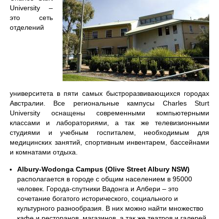
University –
это сеть
отделений
университета в пяти самых быстроразвивающихся городах
Австралии. Все региональные кампусы Charles Sturt
University оснащены современными компьютерными
классами и лабораториями, а так же телевизионными
студиями и учебным госпиталем, необходимым для
медицинских занятий, спортивным инвентарем, бассейнами
и комнатами отдыха.
Albury-Wodonga Campus (Olive Street Albury NSW)
располагается в городе с общим населением в 95000
человек. Города-спутники Вадонга и Албери – это
сочетание богатого исторического, социального и
культурного разнообразия. В них можно найти множество
кафе и ресторанов, магазинов, а так же театров и галерей.