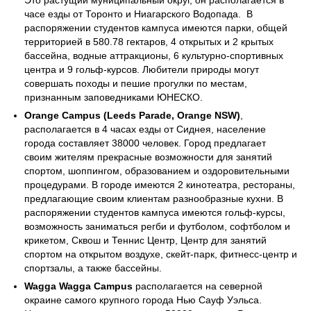
Это растущий муниципальный округ, он располагается в
часе езды от Торонто и Ниагарского Водопада. В
распоряжении студентов кампуса имеются парки, общей
территорией в 580.78 гектаров, 4 открытых и 2 крытых
бассейна, водные аттракционы, 6 культурно-спортивных
центра и 9 гольф-курсов. Любители природы могут
совершать походы и пешие прогулки по местам,
признанным заповедниками ЮНЕСКО.
Orange Campus (Leeds Parade, Orange NSW)
,
располагается в 4 часах езды от Сиднея, население
города составляет 38000 человек. Город предлагает
своим жителям прекрасные возможности для занятий
спортом, шоппингом, образованием и оздоровительными
процедурами. В городе имеются 2 кинотеатра, рестораны,
предлагающие своим клиентам разнообразные кухни. В
распоряжении студентов кампуса имеются гольф-курсы,
возможность заниматься регби и футболом, софтболом и
крикетом, Сквош и Теннис Центр, Центр для занятий
спортом на открытом воздухе, скейт-парк, фитнесс-центр и
спортзалы, а также бассейны.
Wagga Wagga Campus
располагается на северной
окраине самого крупного города Нью Сауф Уэльса.