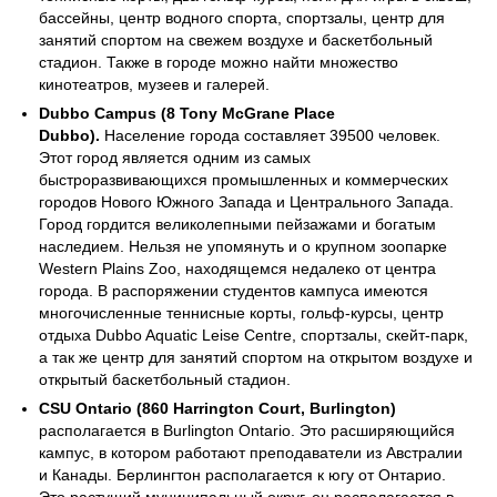
бассейны, центр водного спорта, спортзалы, центр для
занятий спортом на свежем воздухе и баскетбольный
стадион. Также в городе можно найти множество
кинотеатров, музеев и галерей.
Dubbo Campus (8 Tony McGrane Place
Dubbo).
Население города составляет 39500 человек.
Этот город является одним из самых
быстроразвивающихся промышленных и коммерческих
городов Нового Южного Запада и Центрального Запада.
Город гордится великолепными пейзажами и богатым
наследием. Нельзя не упомянуть и о крупном зоопарке
Western Plains Zoo, находящемся недалеко от центра
города. В распоряжении студентов кампуса имеются
многочисленные теннисные корты, гольф-курсы, центр
отдыха Dubbo Aquatic Leise Centre, спортзалы, скейт-парк,
а так же центр для занятий спортом на открытом воздухе и
открытый баскетбольный стадион.
CSU Ontario (860 Harrington Court, Burlington)
располагается в Burlington Ontario. Это расширяющийся
кампус, в котором работают преподаватели из Австралии
и Канады. Берлингтон располагается к югу от Онтарио.