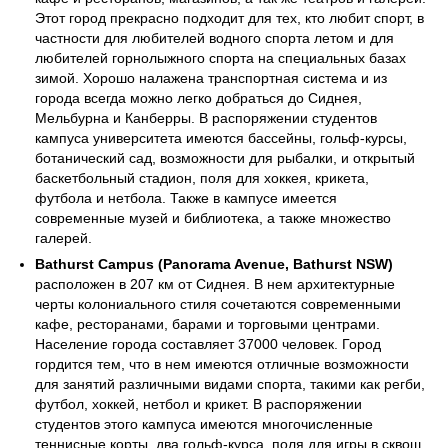
Этот город прекрасно подходит для тех, кто любит спорт, в
частности для любителей водного спорта летом и для
любителей горнолыжного спорта на специальных базах
зимой. Хорошо налажена транспортная система и из
города всегда можно легко добраться до Сиднея,
Мельбурна и Канберры. В распоряжении студентов
кампуса университета имеются бассейны, гольф-курсы,
ботанический сад, возможности для рыбалки, и открытый
баскетбольный стадион, поля для хоккея, крикета,
футбола и нетбола. Также в кампусе имеется
современные музей и библиотека, а также множество
галерей.
Bathurst Campus (Panorama Avenue, Bathurst NSW)
расположен в 207 км от Сиднея. В нем архитектурные
черты колониального стиля сочетаются современными
кафе, ресторанами, барами и торговыми центрами.
Население города составляет 37000 человек. Город
гордится тем, что в нем имеются отличные возможности
для занятий различными видами спорта, такими как регби,
футбол, хоккей, нетбол и крикет. В распоряжении
студентов этого кампуса имеются многочисленные
теннисные корты, два гольф-курса, поля для игры в сквош,