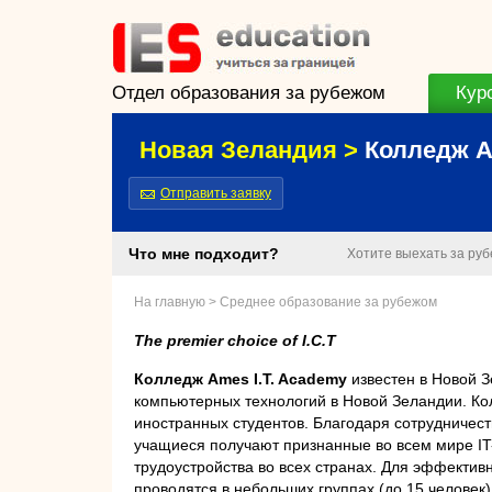
Отдел образования за рубежом
Кур
Новая Зеландия >
Колледж A
Отправить заявку
Что мне подходит?
Хотите выехать за ру
На главную
>
Среднее образование за рубежом
The premier choice of I.C.T
Колледж Ames I.T. Academy
известен в Новой З
компьютерных технологий в Новой Зеландии. Ко
иностранных студентов. Благодаря сотрудничеству
учащиеся получают признанные во всем мире IT
трудоустройства во всех странах. Для эффектив
проводятся в небольших группах (до 15 человек