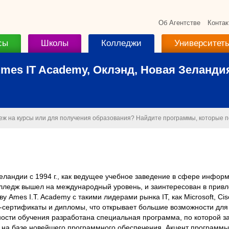
Об Агентстве
Контак
сы
Школы
Колледжи
Университет
mes IT Academy, Оклэнд, Новая Зеланди
беж на курсы или для получения образования? Найдите программы, которые 
еландии с 1994 г., как ведущее учебное заведение в сфере инфор
лледж вышел на международный уровень, и заинтересован в прив
 Ames I.T. Academy с такими лидерами рынка IT, как Microsoft, Ci
-сертификаты и дипломы, что открывает большие возможности для
ности обучения разработана специальная программа, по которой з
) на базе новейшего программного обеспечения. Акцент программы