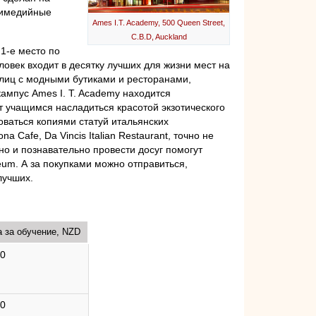
тимедийные
Ames I.T. Academy, 500 Queen Street,
C.B.D, Auckland
1-е место по
ловек входит в десятку лучших для жизни мест на
лиц с модными бутиками и ресторанами,
ампус Ames I. T. Academy находится
т учащимся насладиться красотой экзотического
оваться копиями статуй итальянских
 Cafe, Da Vincis Italian Restaurant, точно не
сно и познавательно провести досуг помогут
seum. А за покупками можно отправиться,
лучших.
 за обучение, NZD
00
00