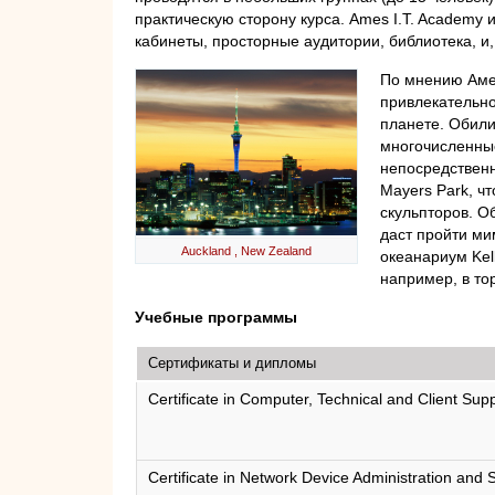
практическую сторону курса. Ames I.T. Academ
кабинеты, просторные аудитории, библиотека, и,
По мнению Амер
привлекательно
планете. Обили
многочисленные
непосредственн
Mayers Park, ч
скульпторов. Об
даст пройти ми
Auckland , New Zealand
океанариум Kel
например, в то
Учебные программы
Сертификаты и дипломы
Certificate in Computer, Technical and Client Supp
Certificate in Network Device Administration and 