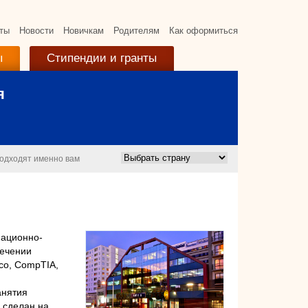
ты
Новости
Новичкам
Родителям
Как оформиться
ы
Стипендии и гранты
я
подходят именно вам
мационно-
лечении
sco, CompTIA,
анятия
 cделан на