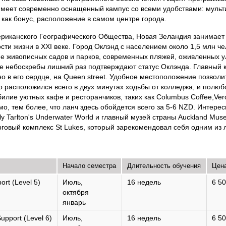
y имеет современно оснащенный кампус со всеми удобствами: муль
 как бонус, расположение в самом центре города.
иканского Географического Общества, Новая Зеландия занимает 
сти жизни в XXI веке. Город Оклэнд с населением около 1,5 млн че
е живописных садов и парков, современных пляжей, оживленных у
 небоскребы лишний раз подтверждают статус Оклэнда. Главный к
о в его сердце, на Queen street. Удобное местоположение позволи
то расположился всего в двух минутах ходьбы от колледжа, и полюб
илие уютных кафе и ресторанчиков, таких как Columbus Coffee,Verona
мо, тем более, что ланч здесь обойдется всего за 5-6 NZD. Интере
ly Tarlton's Underwater World и главный музей страны Auckland Mu
рговый комплекс St Lukes, который зарекомендовал себя одним из 
Начало семестра
Длительность обучения
Цена
ort (Level 5)
Июль,
16 недель
6 5
октября
январь
Support (Level 6)
Июль,
16 недель
6 5