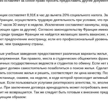
з оставляет за собой право просить предоставить другие документ
ии составляет 8,91€ в час до вычета 20% социального налога. За
 Франции, осуществлять трудовую деятельность при условии, что п
 17 часов 30 минут в неделю. Исключение составляют каникулы, ко
дующих один за другим). Согласно законодательству Франции име
 среди граждан Франции не найдется желающих занять вакансию, е
ают предпочтение иностранцу, если его профессиональный уровень
же, чем гражданину страны.
чные учебные заведения предоставляют различные варианты жилья 
напряженная. Как правило, места в студенческих общежитиях фран
ных государственных ведомств и студентов по обмену. Если нет 
дент должен самостоятельно позаботиться о поиске жилья. Сделать
ть состояние жилья и решить, соответствует ли цена качеству. П
танище, скажем, на неделю, в ходе которой происходит активный 
ые. Если пользоваться услугами риэлтерского агентства, то, вполн
ы. При заключении договора арендодатель может потребовать внес
ит не возвращается. Так же следует быть готовым к внесению пре
дующим образом: