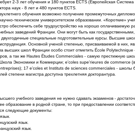
ебует 2-3 лет обучения и 180 пунктов ECTS (Европейская Система
ктора наук - 8 лет и 480 пунктов ECTS.
вухлетнего обучения возможно получение промежуточных дипломов
 научно-техническом университетском образовании. «Короткие» у
тро обеспечить себе трудоустройство на хорошо оплачиваемую ра
ебных заведений Франции. Они могут быть как государственными, 
двухгодичные специальные подготовительные курсы. Высшие школ
испруденция. Основной ученой степенью, присваиваемой в них, явл
а высших школ Франции особо стоит отметить École Polytechnique 
в, а так же Hautes Études Commerciales - самую престижную школу
 Школа Экономики и Коммерции; e’coles supe’rieures de commerce (
entreprises); 17 e’coles et Instituts de sciences commerciales - шк
лей степени магистра доступна трехлетняя докторантура.
ысшего учебного заведения не нужно сдавать экзаменов - достато
ее образование в родной стране, то при предоставлении соответс
тся следующие документы:
язык.
нцузский язык.
анцузский язык.