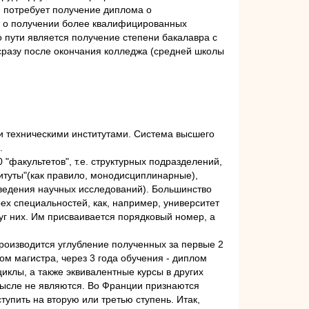
я потребует получение диплома о
ует о получении более квалифицированных
го пути является получение степени бакалавра с
 сразу после окончания колледжа (средней школы
 техническими институтами. Система высшего
.
 "факультетов", т.е. структурных подразделений,
титуты"(как правило, монодисциплинарные),
оведения научных исследований). Большинство
х специальностей, как, например, университет
руг них. Им присваивается порядковый номер, а
производится углубление полученных за первые 2
лом магистра, через 3 года обучения - диплом
клы, а также эквивалентные курсы в других
смысле не являются. Во Франции признаются
упить на вторую или третью ступень. Итак,