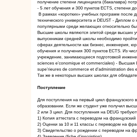
получение степени лиценциата (бакалавра) потр
- 5 лет обучения и 300 пунктов ECTS, степени до
В рамках «коротких» учебных программ после д
технического университета и DEUST - Диплом о
популярными среди желающих относительно быс
Высшие школы являются элитой среди высших уч
выпускникам средней школы необходимо пройти 
сферах деятельности как бизнес, инженерия, юр
обучения и получения 300 пунктов ECTS. Из числ
учреждение, занимающееся подготовкой инженеро
sciences e’conomique et commerciales) - Высшая
supe’rieures de commerce et d'administration des 
Так же в некоторых высших школах для обладате
Поступление
Для поступления на первый цикл французского в
образовании. Если же студент уже получил высш
2 или 3 цикл. Для поступления на DEUG требую
1) Копия аттестата с переводом на французский 
2) Оценки за 10 и 11 классы с переводом на фра
3) Свидетельство о рождении с переводом на фр
4) Заявление (fiche d’inscription).