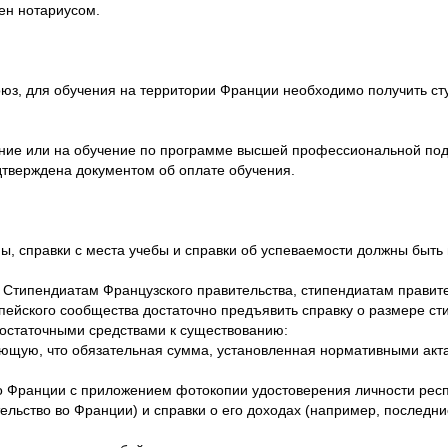
ен нотариусом.
юз, для обучения на территории Франции необходимо получить сту
ние или на обучение по программе высшей профессиональной подг
тверждена документом об оплате обучения.
ы, справки с места учебы и справки об успеваемости должны быть
 Стипендиатам Французского правительства, стипендиатам правите
опейского сообщества достаточно предъявить справку о размере с
достаточными средствами к существованию:
ающую, что обязательная сумма, установленная нормативными акта
о Франции с приложением фотокопии удостоверения личности рес
ельство во Франции) и справки о его доходах (например, последние