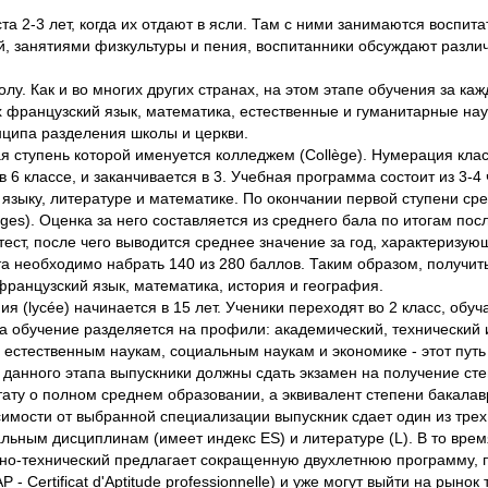
та 2-3 лет, когда их отдают в ясли. Там с ними занимаются воспит
й, занятиями физкультуры и пения, воспитанники обсуждают разли
олу. Как и во многих других странах, на этом этапе обучения за к
х французский язык, математика, естественные и гуманитарные на
нципа разделения школы и церкви.
ая ступень которой именуется колледжем (Collège). Нумерация кла
в 6 классе, и заканчивается в 3. Учебная программа состоит из 3-4
ыку, литературе и математике. По окончании первой ступени сред
ges). Оценка за него составляется из среднего бала по итогам пос
тест, после чего выводится среднее значение за год, характеризу
а необходимо набрать 140 из 280 баллов. Таким образом, получить
французский язык, математика, история и география.
я (lycée) начинается в 15 лет. Ученики переходят во 2 класс, обу
сса обучение разделяется на профили: академический, технически
 естественным наукам, социальным наукам и экономике - этот пут
и данного этапа выпускники должны сдать экзамен на получение ст
тату о полном среднем образовании, а эквивалент степени бакала
исимости от выбранной специализации выпускник сдает один из тре
альным дисциплинам (имеет индекс ES) и литературе (L). В то вре
но-технический предлагает сокращенную двухлетнюю программу, п
 Certificat d'Aptitude professionnelle) и уже могут выйти на рыно