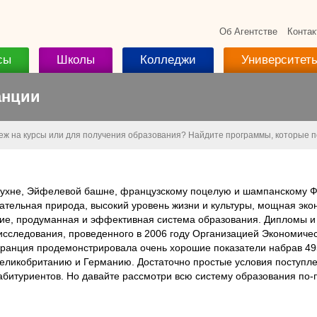
Об Агентстве
Контак
сы
Школы
Колледжи
Университет
анции
беж на курсы или для получения образования? Найдите программы, которые 
 кухне, Эйфелевой башне, французскому поцелую и шампанскому 
ательная природа, высокий уровень жизни и культуры, мощная экон
твие, продуманная и эффективная система образования. Дипломы и
исследования, проведенного в 2006 году Организацией Экономичес
Франция продемонстрировала очень хорошие показатели набрав 495
Великобританию и Германию. Достаточно простые условия поступл
абитуриентов. Но давайте рассмотри всю систему образования по-