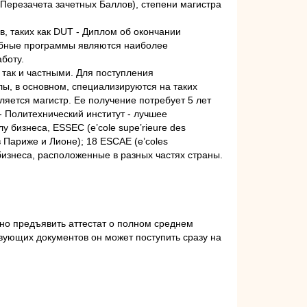
 Перезачета зачетных Баллов), степени магистра
, таких как DUT - Диплом об окончании
чебные программы являются наиболее
боту.
так и частными. Для поступления
ы, в основном, специализируются на таких
яется магистр. Ее получение потребует 5 лет
- Политехнический институт - лучшее
 бизнеса, ESSEC (e’cole supe’rieure des
в Париже и Лионе); 18 ESCAE (e’coles
олы бизнеса, расположенные в разных частях страны.
чно предъявить аттестат о полном среднем
твующих документов он может поступить сразу на