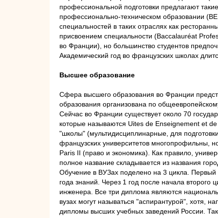
профессиональной подготовки предлагают такие 
профессионально-техническом образовании (BEP 
специальностей в таких отраслях как ресторанны
присвоением специальности (Baccalauréat Profe
во Франции), но большинство студентов предпоч
Академический год во французских школах длитс
Высшее образование
Сфера высшего образования во Франции предст
образования организована по общеевропейскому 
Сейчас во Франции существует около 70 государс
которые называются Uites de Enseignement et de
"школы" (мультидисциплинарные, для подготовк
французских университетов многопрофильны, но 
Paris II (право и экономика). Как правило, уни
полное название складывается из названия горо
Обучение в ВУЗах поделено на 3 цикла. Первый 
года знаний. Через 1 год после начала второго 
инженера. Все три диплома являются национальн
вузах могут называться "аспирантурой", хотя, 
дипломы высших учебных заведений России. Таки