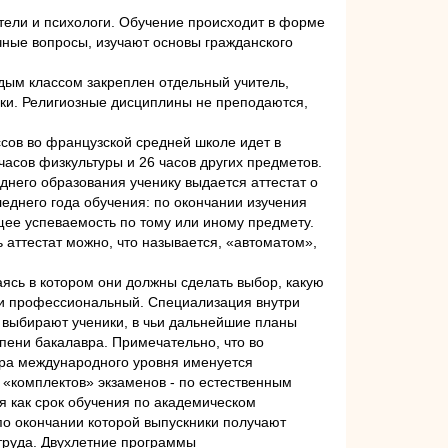
атели и психологи. Обучение происходит в форме
чные вопросы, изучают основы гражданского
аждым классом закреплен отдельный учитель,
уки. Религиозные дисциплины не преподаются,
ссов во французской средней школе идет в
 часов физкультуры и 26 часов других предметов.
него образования ученику выдается аттестат о
леднего года обучения: по окончании изучения
ющее успеваемость по тому или иному предмету.
 аттестат можно, что называется, «автоматом»,
чаясь в котором они должны сделать выбор, какую
й и профессиональный. Специализация внутри
ь выбирают ученики, в чьи дальнейшие планы
епени бакалавра. Примечательно, что во
вра международного уровня именуется
х «комплектов» экзаменов - по естественным
мя как срок обучения по академическом
о окончании которой выпускники получают
к труда. Двухлетние программы