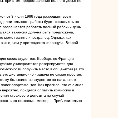
ы, при этом предоставление полного досье не
кон от 9 июля 1988 года разрешает всем
родолжительность работы будет составлять не
гда разрешается работать полный рабочий день
ющаяся вакансия должна быть предложена,
е может занять иностранец. Однако, как
 выше, чем у претендента-француза. Второй
для своих студентов. Вообще, во Франции
цузских университетов резервируются для
возможности получить место в общежитии (а это
 это дистанционно - задача не самая простая.
оэтому большинство студентов на начальном
поиск апартаментов. Как правило, это съемная
е вероятно, придется оплатить комиссию в
ения страхового депозита на случай
доплаты за несколько месяцев. Приблизительно