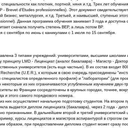
специальности как плотник, портной, няня и.т.д. Трех лет обучени
- Brevet d'Etudes professionnelles). Этот документ свидетельств
й бизнес, металлургия, и.т.д. Третьей, и наивысшей, ступенью это
ssionnel). Данная программа обучения занимает 3 года и доступна
итает сначала получить степень BEP, а лишь потом BP.
я с сентября по июнь с каникулами с 1 июля по 15 сентября.
авлена 3 типами учреждений: университетами, высшими школами и
принципу LMD - Лиценциат (аналог бакалавра) - Магистр - Доктор
твенных университетов (есть еще частные). В их состав входит 800
 Recherche (U.E.R.), к которым в свою очередь присоединены "инс
и специалистов определенного профиля) и "лаборатории" (для пр
некоторые из них ограничиваются углубленным изучением двух-тре
верситеты во Франции сосредоточены в крупных городах, точнее, вок
да и этого самого порядкового номера.
из них осуществляет начальную подготовку студентов. На втором 
цикла выдается диплом лиценциата (бакалавра), через 2 года - дип
о признанными. В дальнейшем второй и третий университетский ци
например, курсы лиценциатов и магистров аспирантурой в строгом 
м образом, при предоставлении диплома студент может сразу пост