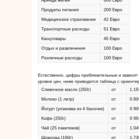
Аренда жилья
600 Евро
Продукты питания
200 Евро
Медицинское страхование
42 Евро
Транспортные расходы
51 Евро
Канцтовары
45 Евро
Отдых и развлечения
100 Евро
Различные расходы
100 Евро
Естественно, цифры приблизительные и зависят 
уровне цен, ниже приводится таблица с ориенти
Сливочное масло (250г)
от
1.15
Молоко (1 литр)
от
0.80
Йогурт (упаковка из 4 баночек)
от
0.90
Кофе (250г)
от
0.95
Чай (25 пакетиков)
от
1.04
Шоколад (100г)
от
1.73