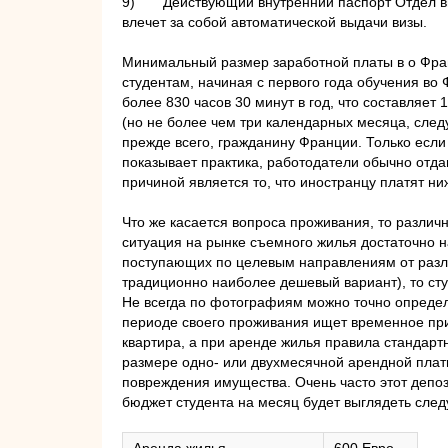
9)
Действующий внутренний паспорт Отдел ви
влечет за собой автоматической выдачи визы.
Минимальный размер заработной платы в о Франц
студентам, начиная с первого года обучения во
более 830 часов 30 минут в год, что составляет
(но не более чем три календарных месяца, сле
прежде всего, гражданину Франции. Только если
показывает практика, работодатели обычно отд
причиной является то, что иностранцу платят ни
Что же касается вопроса проживания, то разли
ситуация на рынке съемного жилья достаточно 
поступающих по целевым направлениям от различ
традиционно наиболее дешевый вариант), то сту
Не всегда по фотографиям можно точно определи
периоде своего проживания ищет временное прис
квартира, а при аренде жилья правила стандартн
размере одно- или двухмесячной арендной плат
повреждения имущества. Очень часто этот депоз
бюджет студента на месяц будет выглядеть сле