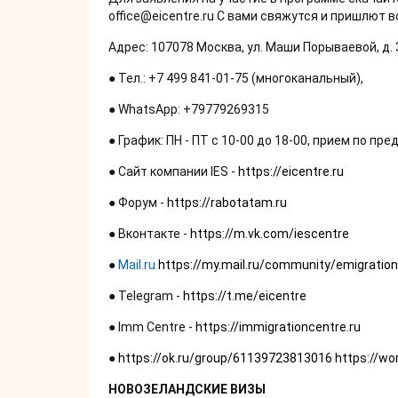
office@eicentre.ru С вами свяжутся и пришлют 
Адрес: 107078 Москва, ул. Маши Порываевой, д. 3
● Тел.: +7 499 841-01-75 (многоканальный),
● WhatsApp: +79779269315
● График: ПН - ПТ с 10-00 до 18-00, прием по пр
●
Сайт компании IES -
https://eicentre.ru
● Форум -
https://rabotatam.ru
● Вконтакте -
https://m.vk.com/iescentre
●
Mail.ru
https://my.mail.ru/community/emigration
● Telegram -
https://t.me/eicentre
● Imm Centre -
https://immigrationcentre.ru
●
https://ok.ru/group/61139723813016
https://wor
НОВОЗЕЛАНДСКИЕ ВИЗЫ