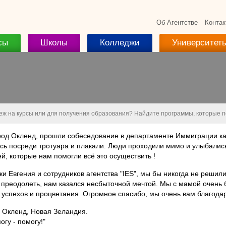
Об Агентстве
Контак
сы
Школы
Колледжи
Университет
беж на курсы или для получения образования? Найдите программы, которые 
род Окленд, прошли собеседование в департаменте Иммиграции ка
ись посреди тротуара и плакали. Люди проходили мимо и улыбались
й, которые нам помогли всё это осуществить !
ки Евгения и сотрудников агентства "IES", мы бы никогда не решил
о преодолеть, нам казался несбыточной мечтой. Мы с мамой очень
спехов и процветания .Огромное спасибо, мы очень вам благодар
. Окленд, Новая Зеландия.
гу - помогу!"