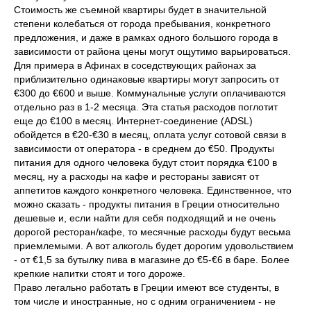
Стоимость же съемной квартиры будет в значительной
степени колебаться от города пребывания, конкретного
предложения, и даже в рамках одного большого города в
зависимости от района цены могут ощутимо варьироваться.
Для примера в Афинах в соседствующих районах за
приблизительно одинаковые квартиры могут запросить от
€300 до €600 и выше. Коммунальные услуги оплачиваются
отдельно раз в 1-2 месяца. Эта статья расходов поглотит
еще до €100 в месяц. Интернет-соединение (ADSL)
обойдется в €20-€30 в месяц, оплата услуг сотовой связи в
зависимости от оператора - в среднем до €50. Продукты
питания для одного человека будут стоит порядка €100 в
месяц, ну а расходы на кафе и рестораны зависят от
аппетитов каждого конкретного человека. Единственное, что
можно сказать - продукты питания в Греции относительно
дешевые и, если найти для себя подходящий и не очень
дорогой ресторан/кафе, то месячные расходы будут весьма
приемлемыми. А вот алкоголь будет дорогим удовольствием
- от €1,5 за бутылку пива в магазине до €5-€6 в баре. Более
крепкие напитки стоят и того дороже.
Право легально работать в Греции имеют все студенты, в
том числе и иностранные, но с одним ограничением - не