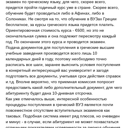
экзамен по греческому языку, для чего, скорее всего,
придется пройти годичный курс уже в стране. Скорее всего,
обучение будет проводиться либо в Афинах, либо в
Солониках. Не смотря на то, что обучение в ВУЗах Греции
бесплатное, за курсы греческого языка придется платить.
Ориентировочная стоимость курса - €600, но это не
окончательная сумма и она подлежит пересмотру каждый
год. По окончании этого курса и проводится экзамен.
Подача документов для поступления в греческие высшие
учебные заведения производится всего лишь 10
календарных дней в году, поэтому необходимо точно
расписать все шаги, заранее выяснить условия поступления
в конкретный интересующий вас университет и загодя
подготовить все документы, учитывая срок действия справок
и.т.д. Вполне вероятно, что приемная комиссия попросит
предоставить какой либо дополнительный документ, для чего
абитуриенту будет дана 10-дневная отсрочка.
Как уже отмечалось выше, интересной особенностью
процедуры поступления в греческий ВУЗ является почти
повсеместное отсутствие вступительных экзаменов как
таковых. Подобная система имеет ряд плюсов, но очевиден
и минус - в случае, если абитуриент не может похвастаться
отличными показателями успеваемости за период обучения