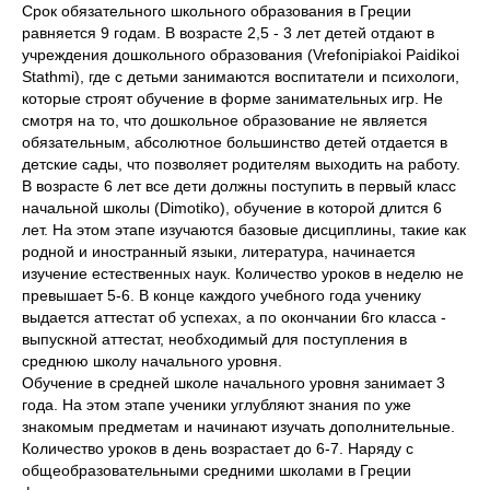
Срок обязательного школьного образования в Греции
равняется 9 годам. В возрасте 2,5 - 3 лет детей отдают в
учреждения дошкольного образования (Vrefonipiakoi Paidikoi
Stathmi), где с детьми занимаются воспитатели и психологи,
которые строят обучение в форме занимательных игр. Не
смотря на то, что дошкольное образование не является
обязательным, абсолютное большинство детей отдается в
детские сады, что позволяет родителям выходить на работу.
В возрасте 6 лет все дети должны поступить в первый класс
начальной школы (Dimotiko), обучение в которой длится 6
лет. На этом этапе изучаются базовые дисциплины, такие как
родной и иностранный языки, литература, начинается
изучение естественных наук. Количество уроков в неделю не
превышает 5-6. В конце каждого учебного года ученику
выдается аттестат об успехах, а по окончании 6го класса -
выпускной аттестат, необходимый для поступления в
среднюю школу начального уровня.
Обучение в средней школе начального уровня занимает 3
года. На этом этапе ученики углубляют знания по уже
знакомым предметам и начинают изучать дополнительные.
Количество уроков в день возрастает до 6-7. Наряду с
общеобразовательными средними школами в Греции