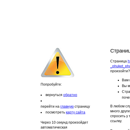
Страниц
Страница
h
_phuket_phu
произойти?
Вам 
Попробуйте:
Вы м
Стра
вернуться
обратно
поче
В любом слу
перейти на
главную
страницу
много други
посмотреть
карту сайта
спросить у
ссылку.
Через 10 секунд произойдет
автоматическая