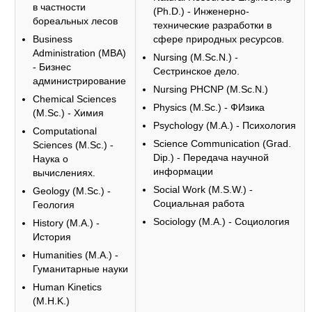
в частности
(Ph.D.) - Инженерно-
бореальных лесов
технические разработки в
Business
сфере природных ресурсов.
Administration (MBA)
Nursing (M.Sc.N.) -
- Бизнес
Сестринское дело.
администрирование
Nursing PHCNP (M.Sc.N.)
Chemical Sciences
Physics (M.Sc.) - ФИзика
(M.Sc.) - Химия
Psychology (M.A.) - Психология
Computational
Science Communication (Grad.
Sciences (M.Sc.) -
Dip.) - Передача научной
Наука о
информации
вычислениях.
Social Work (M.S.W.) -
Geology (M.Sc.) -
Социальная работа
Геология
Sociology (M.A.) - Социология
History (M.A.) -
История
Humanities (M.A.) -
Гуманитарные науки
Human Kinetics
(M.H.K.)