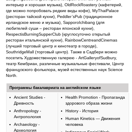
интерьер и хорошая музыка), OldRockRoastery (кафетерий,
где можно попробовать редкие виды кофе), MyThaiPalace
(ресторан тайской кухни), Peddler’sPub (традиционное
ирландское меню и музыка), SapporoIchibang (для
любителей суши – ресторан японской кухни),
RespectisBurningSupperClub (круглосуточно открытый
ресторан итальянской кухни), RainbowCentreandCinemas
(лучший торговый центр и кинотеатр в городе),
SouthridgeMall (торговый центр). Также в Садбери можно
посетить Художественную галерею - ArtGalleryofSudbury,
театр Кембриан, различные музыкальные фестивали, Центр
французского фольклора, музей естественных наук Science
North.
Программы бакалавриата на английском языке
Ancient Studies -
Health Promotion - Пропаганда
Древность
здорового образа жизни
Anthropology -
History - История
Антропология
Human Kinetics — Движения
Archaeology -
человека
Археология