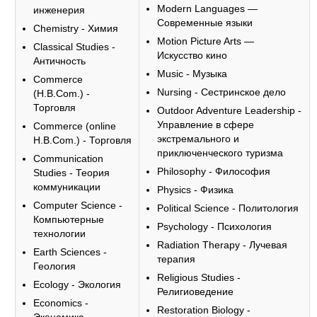
Modern Languages —
инженерия
Современные языки
Chemistry - Химия
Motion Picture Arts —
Classical Studies -
Искусство кино
Античность
Music - Музыка
Commerce
Nursing - Сестринское дело
(H.B.Com.) -
Торговля
Outdoor Adventure Leadership -
Управление в сфере
Commerce (online
экстремального и
H.B.Com.) - Торговля
приключенческого туризма
Communication
Philosophy - Философия
Studies - Теория
коммуникации
Physics - Физика
Computer Science -
Political Science - Политология
Компьютерные
Psychology - Психология
технологии
Radiation Therapy - Лучевая
Earth Sciences -
терапия
Геология
Religious Studies -
Ecology - Экология
Религиоведение
Economics -
Restoration Biology -