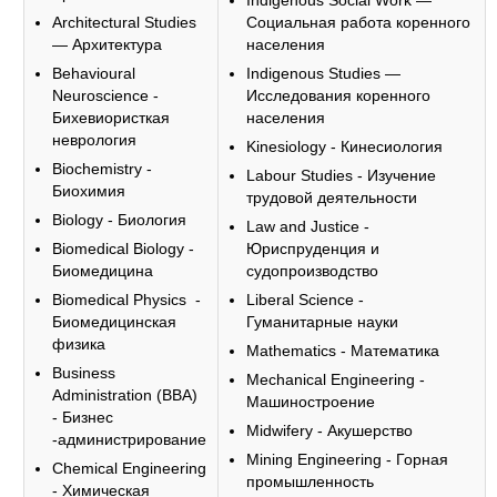
Indigenous Social Work —
Architectural Studies
Социальная работа коренного
— Архитектура
населения
Behavioural
Indigenous Studies —
Neuroscience -
Исследования коренного
Бихевиористкая
населения
неврология
Kinesiology - Кинесиология
Biochemistry -
Labour Studies - Изучение
Биохимия
трудовой деятельности
Biology - Биология
Law and Justice -
Biomedical Biology -
Юриспруденция и
Биомедицина
судопроизводство
Biomedical Physics -
Liberal Science -
Биомедицинская
Гуманитарные науки
физика
Mathematics - Математика
Business
Mechanical Engineering -
Administration (BBA)
Машиностроение
- Бизнес
Midwifery - Акушерство
-администрирование
Mining Engineering - Горная
Chemical Engineering
промышленность
- Химическая