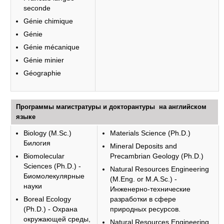
seconde
Génie chimique
Génie
Génie mécanique
Génie minier
Géographie
Программы магистратуры и докторантуры на английском
языке
Biology (M.Sc.)
Materials Science (Ph.D.)
Билогия
Mineral Deposits and
Biomolecular
Precambrian Geology (Ph.D.)
Sciences (Ph.D.) -
Natural Resources Engineering
Биомолекулярные
(M.Eng. or M.A.Sc.) -
науки
Инженерно-технические
Boreal Ecology
разработки в сфере
(Ph.D.) - Охрана
природных ресурсов.
окружающей среды,
Natural Resources Engineering