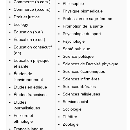
Commerce (b.com.)
Philosophie
Commerce (b.com.)
Physique biomédicale
Droit et justice
Profession de sage-femme
Ecology
Promotion de la santé
Éducation (b.a.)
Psychologie du sport
Éducation (b.ed.)
Psychologie
Éducation consécutif
Santé publique
(en)
Science politique
Éducation physique
Sciences de l'activité physique
et santé
Sciences économiques
Études de
Sciences infirmières
l'environnement
Sciences libérales
Études en éthique
Sciences religieuses
Études françaises
Service social
Études
journalistiques
Sociologie
Folklore et
Théâtre
ethnologie
Zoologie
Francais langue