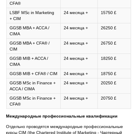
CFA®
LSBF MSc in Marketing
24 месяца +
15750 £
+ CIM
GGSB MBA + ACCA /
24 месяца +
26250 £
CIMA
GGSB MBA + CFA® /
24 месяца +
26750 £
CIM
GGSB MIB + ACCA /
24 месяца +
18250 £
CIMA
GGSB MIB + CFA® / CIM
24 месяца +
18750 £
GGSB MSc in Finance +
24 месяца +
20250 £
ACCA / CIMA
GGSB MSc in Finance +
24 месяца +
20750 £
CFA®
Международные профессиональные квалификации
Отдельно проводятся международные профессиональные
курсы CIM (the Chartered Institute of Marketing - Чартерный