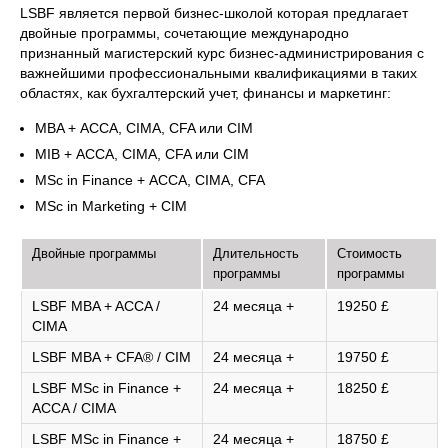
LSBF является первой бизнес-школой которая предлагает
двойные программы, сочетающие международно
признанный магистерский курс бизнес-администрирования с
важнейшими профессиональными квалификациями в таких
областях, как бухгалтерский учет, финансы и маркетинг:
MBA + АССА, CIMA, CFA или CIM
MIB + АССА, CIMA, CFA или CIM
MSc in Finance + АССА, CIMA, CFA
MSc in Marketing + CIM
Двойные программы
Длительность
Стоимость
программы
программы
LSBF MBA + ACCA /
24 месяца +
19250 £
CIMA
LSBF MBA + CFA® / CIM
24 месяца +
19750 £
LSBF MSc in Finance +
24 месяца +
18250 £
ACCA / CIMA
LSBF MSc in Finance +
24 месяца +
18750 £