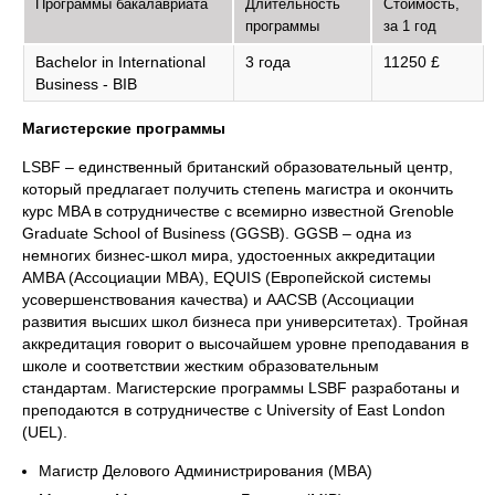
Программы бакалавриата
Длительность
Стоимость,
программы
за 1 год
Bachelor in International
3 года
11250 £
Business - BIB
Магистерские программы
LSBF – единственный британский образовательный центр,
который предлагает получить степень магистра и окончить
курс MBA в сотрудничестве с всемирно известной Grenoble
Graduate School of Business (GGSB). GGSB – одна из
немногих бизнес-школ мира, удостоенных аккредитации
AMBA (Ассоциации МВА), EQUIS (Европейской системы
усовершенствования качества) и AACSB (Ассоциации
развития высших школ бизнеса при университетах). Тройная
аккредитация говорит о высочайшем уровне преподавания в
школе и соответствии жестким образовательным
стандартам. Магистерские программы LSBF разработаны и
преподаются в сотрудничестве с University of East London
(UEL).
Магистр Делового Администрирования (МВА)