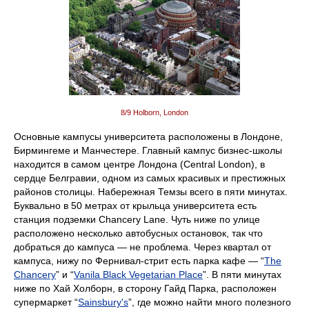
8/9 Holborn, London
Основные кампусы университета расположены в Лондоне,
Бирмингеме и Манчестере. Главный кампус бизнес-школы
находится в самом центре Лондона (Central London), в
сердце Белгравии, одном из самых красивых и престижных
районов столицы. Набережная Темзы всего в пяти минутах.
Буквально в 50 метрах от крыльца университета есть
станция подземки Chancery Lane. Чуть ниже по улице
расположено несколько автобусных остановок, так что
добраться до кампуса — не проблема. Через квартал от
кампуса, нижу по Фернивал-стрит есть парка кафе — “
The
Chancery
” и “
Vanila Black Vegetarian Place
”. В пяти минутах
ниже по Хай Холборн, в сторону Гайд Парка, расположен
супермаркет “
Sainsbury's
”, где можно найти много полезного